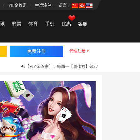
ı
ı
ı
VIP金管家
幸运注单
语言：
讯
彩票
体育
手机
优惠
客服
代理注册
🔊【VIP 金管家】：每周一【周俸禄】领3万元，每月16号【月俸禄】领1